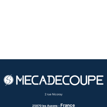
2 rue Nicoray
France
25870 les Auxons -