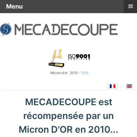
≡
Menu
Micron d'or
2010 -
2016
Sélectionnez votre langue
MECADECOUPE est
récompensée par un
Micron D'OR en 2010...